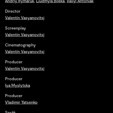
Andriy Rymaruk
,
Liudmyla Bileka
,
Vasyl Antoniak
Director
Valentín Vasyanovitsj
Screenplay
Valentín Vasyanovitsj
Cinematography
Valentín Vasyanovitsj
Producer
Valentín Vasyanovitsj
Producer
Iya Myslytska
Producer
Vladimir Yatsenko
Språk