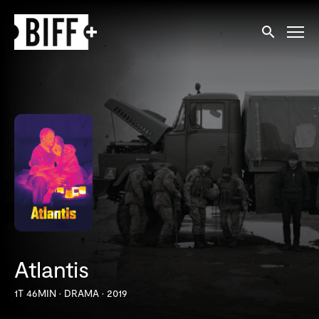
Tilgjengelighetslenker
Søk
Atlantis
1T 46MIN
•
DRAMA
•
2019