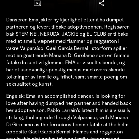
Danseren Ema jakter ny kjærlighet etter å ha dumpet
partneren og levert tilbake adoptivsønnen. Regissøren
bak STEM NEI, NERUDA, JACKIE og EL CLUB er tilbake
med et smell, væpnet med flammer og reggaeton i
vakre Valparaíso. Gael García Bernal i storform spiller
mot en gnistrende Mariana Di Girolamo som en femme
fatale du sent vil glemme. EMA er visuelt slående, og
har et usedvanlig spenstig manus med overraskende
tolkninger av familie og frihet, samt smarte poeng om
seksualitet og kunst.
Engelsk:
Ema, an accomplished dancer, is looking for
love after having dumped her partner and handed back
her adoptive son. Pablo Larraín’s latest film is a visually
striking, thrilling ride through Valparaíso, with Mariana
Di Girolamo as the ferocious femme fatale at the helm
opposite Gael García Bernal. Flames and reggaeton
roar in this distinctive take on family, freedom and