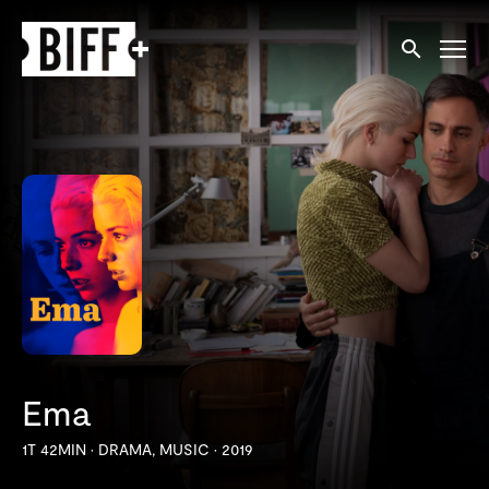
Tilgjengelighetslenker
Søk
Ema
1T 42MIN
•
DRAMA, MUSIC
•
2019