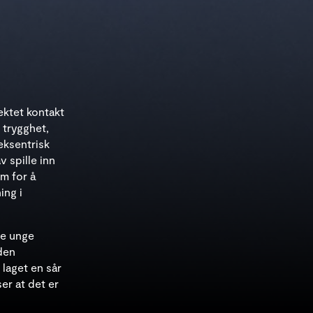
ektet kontakt
r trygghet,
eksentrisk
 spille inn
em for å
ing i
te unge
den
laget en sår
er at det er