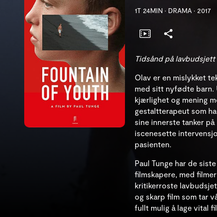
1T 24MIN
•
DRAMA
•
2017
Tidsånd på lavbudsjett
Olav er en mislykket te
med sitt nyfødte barn. U
kjærlighet og mening me
gestaltterapeut som han
sine innerste tanker på
iscenesette intervensjo
pasienten.
Paul Tunge har de sist
filmskapere, med filme
kritikerroste lavbuds
og skarp film som tar v
fullt mulig å lage vital 