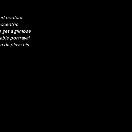
sed contact
eccentric
e get a glimpse
able portrayal
n displays his