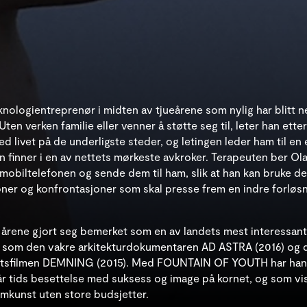
knologientreprenør i midten av tjueårene som nylig har blitt n
ten verken familie eller venner å støtte seg til, leter han ette
d livet på de underligste steder, og letingen leder ham til en 
 finner i en av nettets mørkeste avkroker. Terapeuten ber Olav
 mobiltelefonen og sende dem til ham, slik at han kan bruke d
ner og konfrontasjoner som skal presse frem en indre forløsn
e årene gjort seg bemerket som en av landets mest interessan
r som den vakre arkitekturdokumentaren AD ASTRA (2016) og 
jettsfilmen DEMNING (2015). Med FOUNTAIN OF YOUTH har han 
år tids besettelse med suksess og image på kornet, og som vis
filmkunst uten store budsjetter.