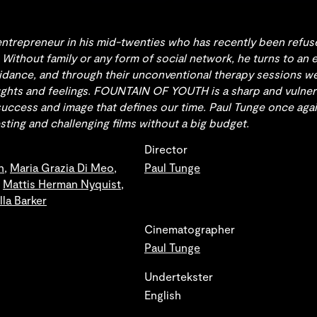
 entrepreneur in his mid-twenties who has recently been refu
 Without family or any form of social network, he turns to an 
uidance, and through their unconventional therapy sessions w
ughts and feelings. FOUNTAIN OF YOUTH is a sharp and vulner
uccess and image that defines our time. Paul Tunge once agai
sting and challenging films without a big budget.
Director
n
,
Maria Grazia Di Meo
,
Paul Tunge
,
Mattis Herman Nyquist
,
lla Barker
Cinematographer
Paul Tunge
Undertekster
English