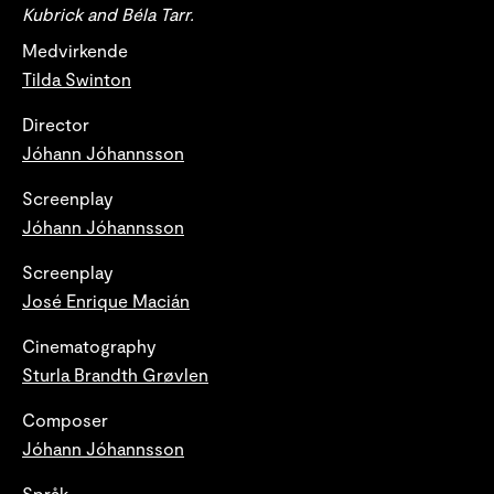
Kubrick and Béla Tarr.
Medvirkende
Tilda Swinton
Director
Jóhann Jóhannsson
Screenplay
Jóhann Jóhannsson
Screenplay
José Enrique Macián
Cinematography
Sturla Brandth Grøvlen
Composer
Jóhann Jóhannsson
Språk