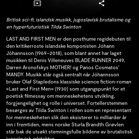
Britisk sci-fi, islandsk musikk, jugoslavisk brutalisme og
en hyperfuturistisk Tilda Swinton
LAST AND FIRST MEN er den posthume regidebuten til
den kritikerroste islandske komponisten Jóhann
Jóhannsson (1969–2018), som blant annet har laget
musikken til Denis Villeneuves BLADE RUNNER 2049,
Darren Aronofskys MOTHER! og Panos Cosmatos’
MANDY. Musikk står også sentralt når Jóhannsson
bruker Olaf Stapledons klassiske science fiction-roman
«Last and First Men» (1930) som utgangspunkt for et
poetisk filmessay om menneskehetens utvikling,
forgjengelighet og rolle i universet. Fortellerstemmen
besørges av Tilda Swinton i rollen som en representant
for menneskeheten slik den eksisterer to milliarder år
inn i fremtiden, mens norske Sturla Brandth Grøvlen
står bak de utsøkt stemningsfulle bildene av brutalistisk
jugoslavisk arkitektur.