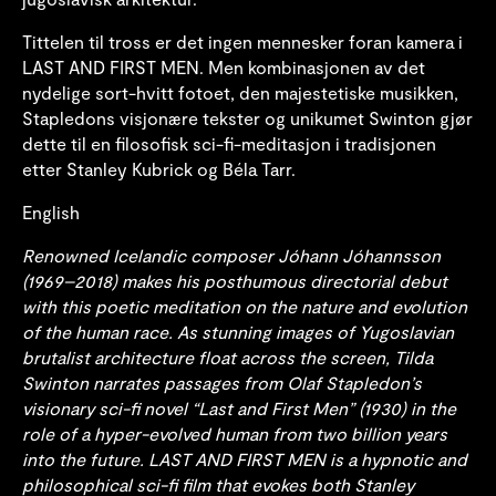
Tittelen til tross er det ingen mennesker foran kamera i
LAST AND FIRST MEN. Men kombinasjonen av det
nydelige sort-hvitt fotoet, den majestetiske musikken,
Stapledons visjonære tekster og unikumet Swinton gjør
dette til en filosofisk sci-fi-meditasjon i tradisjonen
etter Stanley Kubrick og Béla Tarr.
English
Renowned Icelandic composer Jóhann Jóhannsson
(1969–2018) makes his posthumous directorial debut
with this poetic meditation on the nature and evolution
of the human race. As stunning images of Yugoslavian
brutalist architecture float across the screen, Tilda
Swinton narrates passages from Olaf Stapledon’s
visionary sci-fi novel “Last and First Men” (1930) in the
role of a hyper-evolved human from two billion years
into the future. LAST AND FIRST MEN is a hypnotic and
philosophical sci-fi film that evokes both Stanley