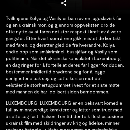
Tvillingene Kolya og Vasily er barn av en jugoslavisk far
og en ukrainsk mor, og gjennom oppveksten dro de
ofte nytte av at faren nøt stor respekt i kraft av å være
gangster. Etter hvert som årene gikk, mistet de kontakt
med faren, og deretter gled de fra hverandre. Kolya
endte opp som småkriminell bussjåfør og Vasily som
politimann. Når det ukrainske konsulatet i Luxembourg
en dag ringer for å fortelle at deres far ligger for døden,
bestemmer imidlertid brødrene seg for å legge
uenighetene bak seg og sette kursen mot det
velstående storhertugdømmet i vest for et siste møte
med mannen de har idolisert siden barndommen.
LUXEMBOURG, LUXEMBOURG er en beksvart komedie
full av minneverdige karakterer og latter som truer med
å sette seg fast i halsen. I en tid der folk flest assosierer
ukrainsk film med skildringer av krig og lidelse, minner
regissør Antonio Lukichs morsomme og melankolske