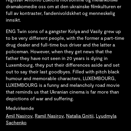
dramakomedie oss om at den ukrainske filmkulturen er
full av kontraster, fandenivoldskhet og menneskelig
innsikt.
ENG Twin sons of a gangster Kolya and Vasily grew up
to be very different people, with the former a part-time
drug dealer and full-time bus driver and the latter a
policeman. However, when they get news that the
father they have not seen in 20 years is dying in
Luxembourg, they put their differences aside and set
out to say their last goodbyes. Filled with pitch black
humour and memorable characters, LUXEMBOURG,
LUXEMBOURG is a funny and melancholy road movie
that reminds us that Ukranian cinema is far more than
depictions of war and suffering.
Medvirkende
Amil Nasirov
,
Ramil Nasirov
,
Natalia Gnitii
,
Lyudmyla
Sachenko