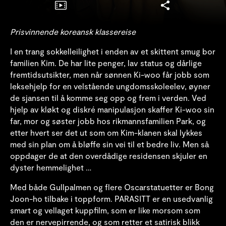
Prisvinnende koreansk klassereise
I en trang sokkelleilighet i enden av et skittent smug bor
familien Kim. De har lite penger, lav status og dårlige
fremtidsutsikter, men når sønnen Ki-woo får jobb som
leksehjelp for en velstående ungdomsskoleelev, øyner
de sjansen til å komme seg opp og frem i verden. Ved
hjelp av kløkt og diskré manipulasjon skaffer Ki-woo sin
far, mor og søster jobb hos rikmannsfamilien Park, og
etter hvert ser det ut som om Kim-klanen skal lykkes
med sin plan om å bløffe sin vei til et bedre liv. Men så
oppdager de at den overdådige residensen skjuler en
dyster hemmelighet …
Med både Gullpalmen og flere Oscarstatuetter er Bong
Joon-ho tilbake i toppform. PARASITT er en usedvanlig
smart og vellaget kuppfilm, som er like morsom som
den er nervepirrende, og som retter et satirisk blikk