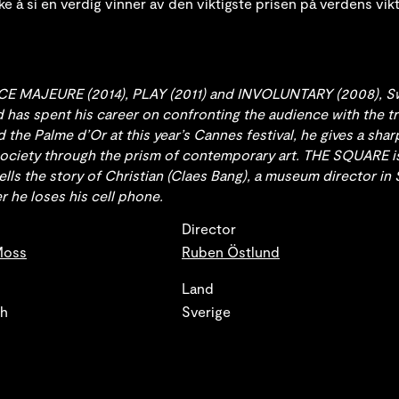
ke å si en verdig vinner av den viktigste prisen på verdens vik
RCE MAJEURE (2014), PLAY (2011) and INVOLUNTARY (2008), S
has spent his career on confronting the audience with the tru
the Palme d’Or at this year’s Cannes festival, he gives a sharp
ciety through the prism of contemporary art. THE SQUARE is 
ells the story of Christian (Claes Bang), a museum director in
r he loses his cell phone.
Director
Moss
Ruben Östlund
Land
sh
Sverige