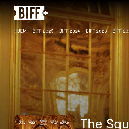
Tilgjengelighetslenker
HJEM
BIFF 2025
BIFF 2024
BIFF 2023
BIFF 20
The Squ