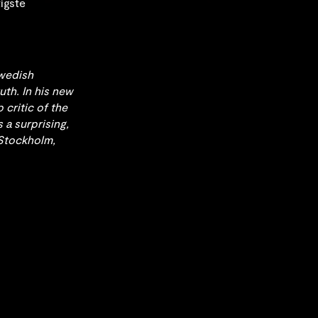
tigste
wedish
th. In his new
 critic of the
a surprising,
 Stockholm,