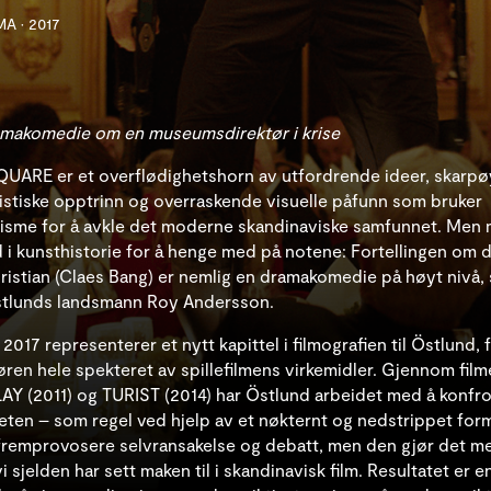
AMA
•
2017
makomedie om en museumsdirektør i krise
UARE er et overflødighetshorn av utfordrende ideer, skarp
istiske opptrinn og overraskende visuelle påfunn som bruker
isme for å avkle det moderne skandinaviske samfunnet. Men 
d i kunsthistorie for å henge med på notene: Fortellingen om 
stian (Claes Bang) er nemlig en dramakomedie på høyt nivå, 
Östlunds landsmann Roy Andersson.
2017 representerer et nytt kapittel i filmografien til Östlund
øren hele spekteret av spillefilmens virkemidler. Gjennom fil
AY (2011) og TURIST (2014) har Östlund arbeidet med å konfr
eten – som regel ved hjelp av et nøkternt og nedstrippet for
remprovosere selvransakelse og debatt, men den gjør det m
sjelden har sett maken til i skandinavisk film. Resultatet er e