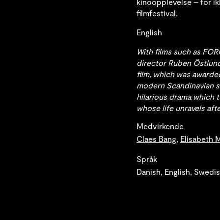
kinoopplevelse – for ik
filmfestival.
English
With films such as FO
director Ruben Östlund 
film, which was awarded 
modern Scandinavian so
hilarious drama which t
whose life unravels afte
Medvirkende
Claes Bang
,
Elisabeth 
Språk
Danish, English, Swedi