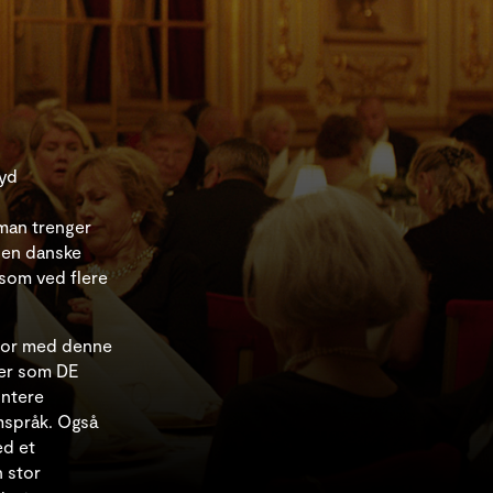
øyd
man trenger
den danske
som ved flere
, for med denne
mer som DE
ontere
mspråk. Også
ed et
n stor