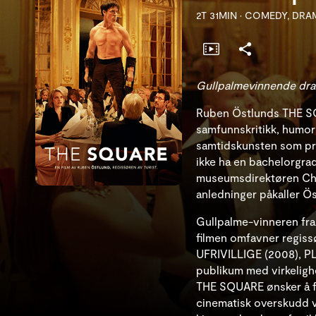
2T 31MIN
•
COMEDY, DR
Gullpalmevinnende dra
Ruben Östlunds THE SQ
samfunnskritikk, humor
samtidskunsten som pr
ikke ha en bachelorgra
museumsdirektøren Chri
anledninger påkaller 
Gullpalme-vinneren fra 
filmen omfavner regiss
UFRIVILLIGE (2008), PL
publikum med virkeligh
THE SQUARE ønsker å f
cinematisk overskudd vi 