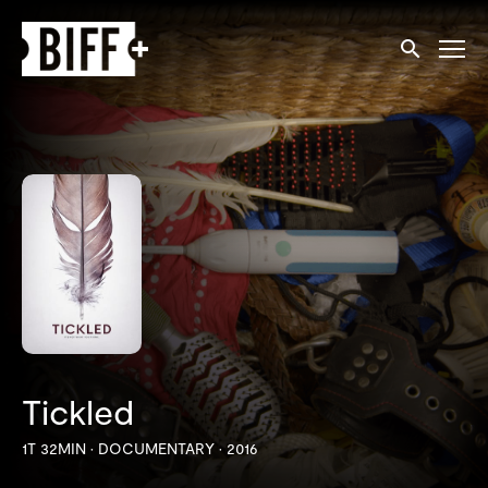
Tilgjengelighetslenker
Søk
Tickled
1T 32MIN
•
DOCUMENTARY
•
2016