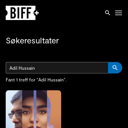
Tilgjengelighetslenker
Søk
Søkeresultater
S
Fant 1 treff for "Adil Hussain".