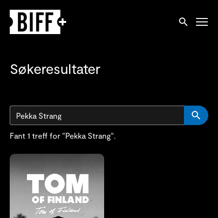
Tilgjengelighetslenker
Søk
Søkeresultater
S
Fant 1 treff for "Pekka Strang".