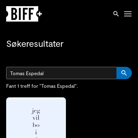
Tilgjengelighetslenker
Søk
Søkeresultater
S
Fant 1 treff for "Tomas Espedal".