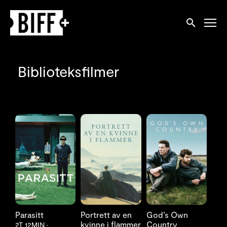
Tilgjengelighetslenker
Søk
Biblioteksfilmer
LES MER
LES MER
LES MER
Parasitt
Portrett av en
God’s Own
kvinne i flammer
Country
2T 12MIN
•