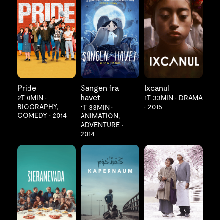
LES MER
LES MER
LES MER
Pride
Sangen fra
Ixcanul
havet
2T 0MIN
•
1T 33MIN
•
DRAMA
BIOGRAPHY,
•
2015
1T 33MIN
•
COMEDY
•
2014
ANIMATION,
ADVENTURE
•
2014
LES MER
LES MER
LES MER