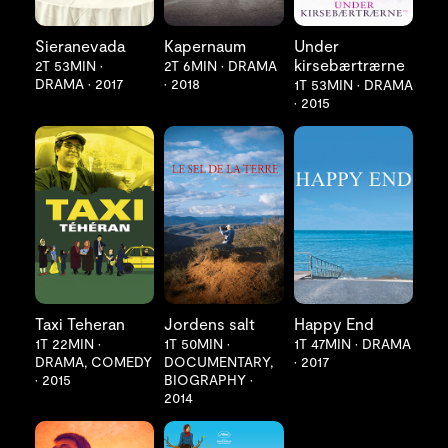
Sieranevada
Kapernaum
Under
kirsebærtrærne
2T 53MIN
•
2T 6MIN
•
DRAMA
DRAMA
•
2017
•
2018
1T 53MIN
•
DRAMA
•
2015
LES MER
LES MER
LES MER
Taxi Teheran
Jordens salt
Happy End
1T 22MIN
•
1T 50MIN
•
1T 47MIN
•
DRAMA
DRAMA, COMEDY
DOCUMENTARY,
•
2017
•
2015
BIOGRAPHY
•
2014