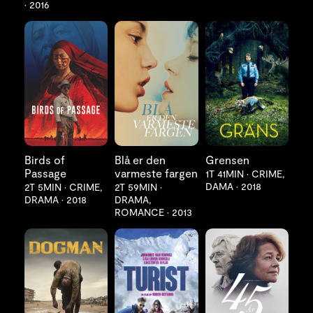
•
2016
LES MER
LES MER
LES MER
Birds of
Blå er den
Grensen
Passage
varmeste fargen
1T 41MIN
•
CRIME,
DAMA
•
2018
2T 5MIN
•
CRIME,
2T 59MIN
•
DRAMA
•
2018
DRAMA,
ROMANCE
•
2013
LES MER
LES MER
LES MER