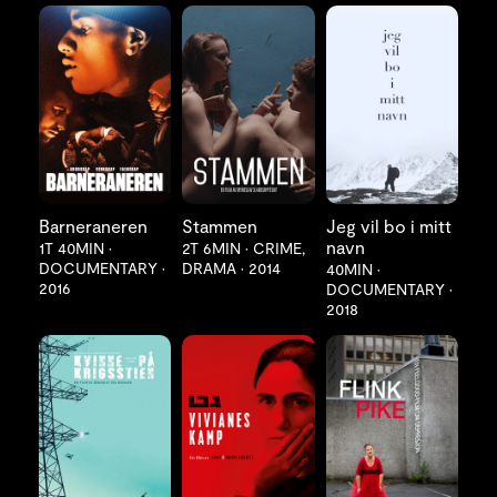
LES MER
LES MER
LES MER
Barneraneren
Stammen
Jeg vil bo i mitt
navn
1T 40MIN
•
2T 6MIN
•
CRIME,
DOCUMENTARY
•
DRAMA
•
2014
40MIN
•
2016
DOCUMENTARY
•
2018
LES MER
LES MER
LES MER