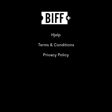
Hjelp
Terms & Conditions
Privacy Policy
© BIFF+. Alle rettigheter forbeholdes. Ingen deler av
dette nettstedet kan reproduseres uten skriftlig tillatelse.
Shift72
Drevet av