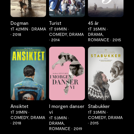
Dogman
Turist
45 år
1T 42MIN
•
DRAMA
1T 59MIN
•
1T 35MIN
•
•
2018
COMEDY, DRAMA
DRAMA,
•
2014
ROMANCE
•
2015
LES MER
LES MER
LES MER
Ansiktet
I morgen danser
Stabukker
vi
1T 31MIN
•
1T 33MIN
•
COMEDY, DRAMA
COMEDY, DRAMA
1T 53MIN
•
•
2018
•
2015
DRAMA,
ROMANCE
•
2019