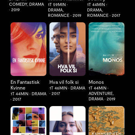
COMEDY, DRAMA
1T 59MIN
•
1T 44MIN
•
•
2019
DRAMA,
DRAMA,
ROMANCE
•
2019
ROMANCE
•
2017
LES MER
LES MER
LES MER
En Fantastisk
Hva vil folk si
Monos
Kvinne
1T 46MIN
•
DRAMA
1T 44MIN
•
•
2017
ADVENTURE,
1T 44MIN
•
DRAMA
DRAMA
•
2019
•
2017
LES MER
LES MER
LES MER