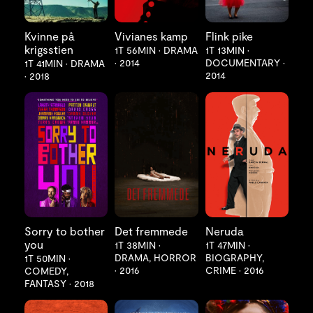
Kvinne på
Vivianes kamp
Flink pike
krigsstien
1T 56MIN
•
DRAMA
1T 13MIN
•
•
2014
DOCUMENTARY
•
1T 41MIN
•
DRAMA
2014
•
2018
LES MER
LES MER
LES MER
Sorry to bother
Det fremmede
Neruda
you
1T 38MIN
•
1T 47MIN
•
DRAMA, HORROR
BIOGRAPHY,
1T 50MIN
•
•
2016
CRIME
•
2016
COMEDY,
FANTASY
•
2018